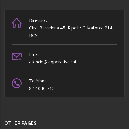
Direcció :
Ctra. Barcelona 45, Ripoll / C. Mallorca 214,
BCN
Email :
atencio@laqperativa.cat
Telèfon :
872 040 715
OTHER PAGES