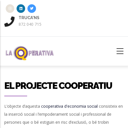
Skip
to
main
TRUCA'NS
ENV
872 040 715
aten
content
EL PROJECTE COOPERATIU
L’objecte d’aquesta
cooperativa d'economia social
consisteix en
la inserció social i l’empoderament social i professional de
persones que o bé estiguin en risc d’exclusió, o bé trobin