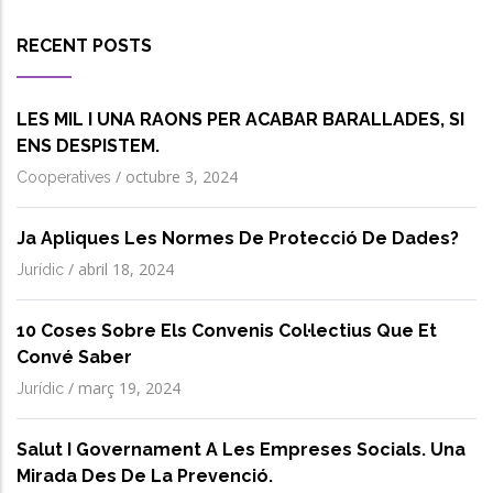
RECENT POSTS
LES MIL I UNA RAONS PER ACABAR BARALLADES, SI
ENS DESPISTEM.
/
octubre 3, 2024
Cooperatives
Ja Apliques Les Normes De Protecció De Dades?
/
abril 18, 2024
Jurídic
10 Coses Sobre Els Convenis Col·lectius Que Et
Convé Saber
/
març 19, 2024
Jurídic
Salut I Governament A Les Empreses Socials. Una
Mirada Des De La Prevenció.