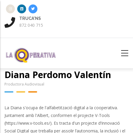
Vés
al
contingut
TRUCA'NS
ENV
872 040 715
aten
Diana Perdomo Valentín
Productora Audiovisual
La Diana s'ocupa de l'alfabetització digital a la cooperativa.
Juntament amb l'Albert, conformen el projecte V-Tools
(https://www.v-tools.es/). Es tracta d'un projecte d’Innovació
Social Digital que treballa per assolir l’autonomia, la inclusió i el