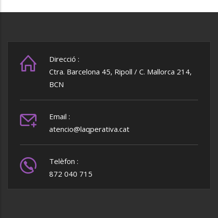
Direcció :
Ctra. Barcelona 45, Ripoll / C. Mallorca 214,
BCN
Email :
atencio@laqperativa.cat
Telèfon :
872 040 715