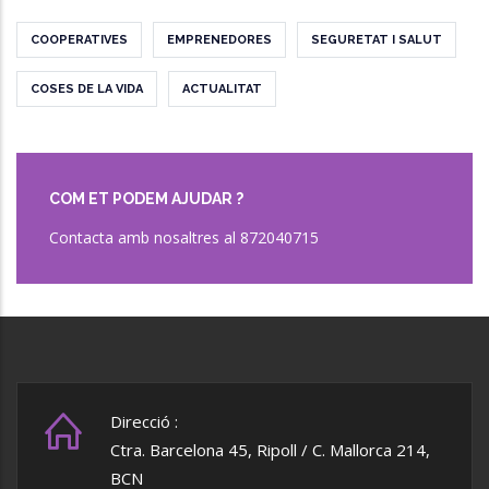
COOPERATIVES
EMPRENEDORES
SEGURETAT I SALUT
COSES DE LA VIDA
ACTUALITAT
COM ET PODEM AJUDAR ?
Contacta amb nosaltres al 872040715
Direcció :
Ctra. Barcelona 45, Ripoll / C. Mallorca 214,
BCN