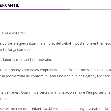
ERCANTIL
el que volia fer.
 va portar a especialitzar-me en dret del treball i, posteriorment, en e
sento força còmode.
l, laboral, mercantil i cooperatiu.
ar- acompanyo projectes emprenedors en els seus inicis. És una tasca
la pròpia zona de confort i buscar una vida que ens agradi, i per fer
its de treball. Quan imparteixes una formació sempre t'emportes un
idor.
ser el meu entorn d'infantesa. M'encanta la muntanya, la natura i la