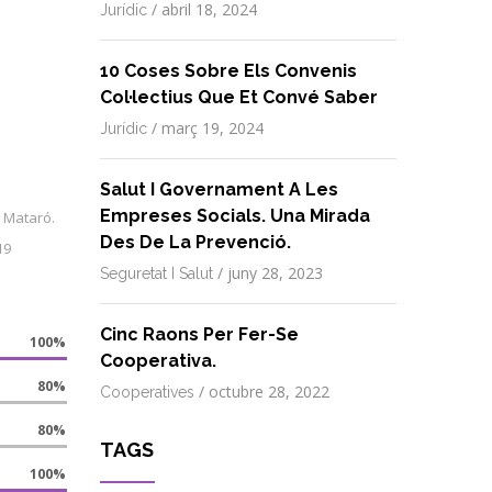
/
abril 18, 2024
Jurídic
10 Coses Sobre Els Convenis
Col·lectius Que Et Convé Saber
/
març 19, 2024
Jurídic
Salut I Governament A Les
Empreses Socials. Una Mirada
 Mataró.
Des De La Prevenció.
19
/
juny 28, 2023
Seguretat I Salut
Cinc Raons Per Fer-Se
100%
Cooperativa.
80%
/
octubre 28, 2022
Cooperatives
80%
TAGS
100%