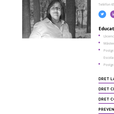
Telèfon 6
Educat
Llicen
Màster 
Postgr
Escola
Postgr
DRET L
DRET C
DRET C
PREVEN