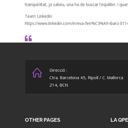
tranquil.litat, ja sabeu, una ha de buscar l'equilibri. I 
Team Linkedin
https://www.linkedin.com/in/eva-ferr%C3%A9-ibarz-011
Direcció :
Ctra. Barcelona 45, Ripoll / C. Mallorca
214, BCN
OTHER PAGES
LA QP