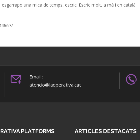
quan esgarrapo una mica de temps, escric. Escric molt, a mà i en català.
44667/
Email :
atencio@laqperativa.cat
ERATIVA PLATFORMS
ARTICLES DESTACATS