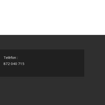
Telèfon :
872 040 715