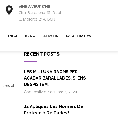
VINE A VEURE'NS
TRUCA'NS
Ctra. Barcelona 45, Ripoll
872 040 715
C. Mallorca 214, BCN
MAIN
NAVIGATION
INICI
BLOG
SERVEIS
LA QPERATIVA
RECENT POSTS
LES MIL I UNA RAONS PER
ACABAR BARALLADES, SI ENS
DESPISTEM.
endres al
/
octubre 3, 2024
Cooperatives
Ja Apliques Les Normes De
Protecció De Dades?