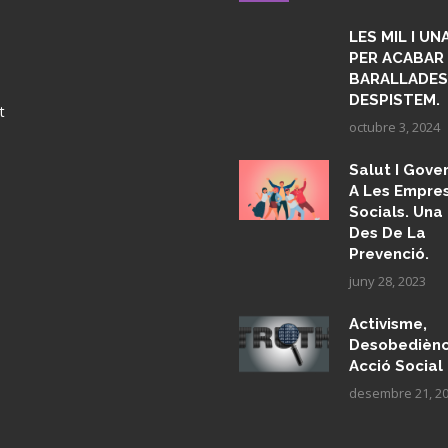
LES MIL I U
PER ACABAR
BARALLADES,
DESPISTEM.
t
octubre 3, 2024
Salut I Gov
A Les Empre
Socials. Una
Des De La
Prevenció.
juny 28, 2023
Activisme,
Desobediènci
Acció Social
desembre 21, 2