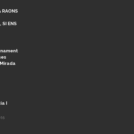
NA RAONS
 SI ENS
ernament
ses
 Mirada
a I
016