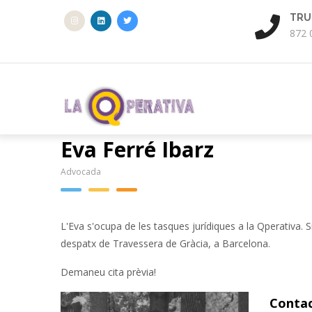
Vés
A
VINE A VEURE'NS
TRU
al
cat
Ctra. Barcelona 45, Ripoll
872 
contingut
C. Mallorca 214, BCN
Eva Ferré Ibarz
Advocada
L'Eva s'ocupa de les tasques jurídiques a la Qperativa. Si 
despatx de Travessera de Gràcia, a Barcelona.
Demaneu cita prèvia!
Contac