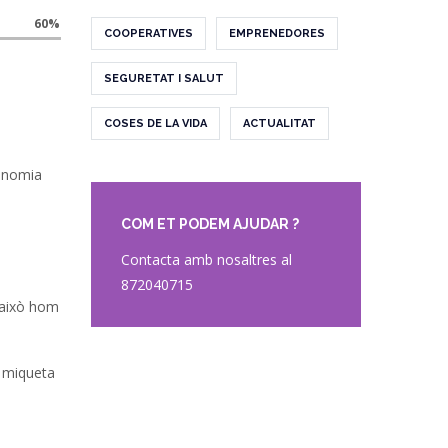
60%
COOPERATIVES
EMPRENEDORES
SEGURETAT I SALUT
COSES DE LA VIDA
ACTUALITAT
conomia
COM ET PODEM AJUDAR ?
Contacta amb nosaltres al
872040715
 això hom
a miqueta