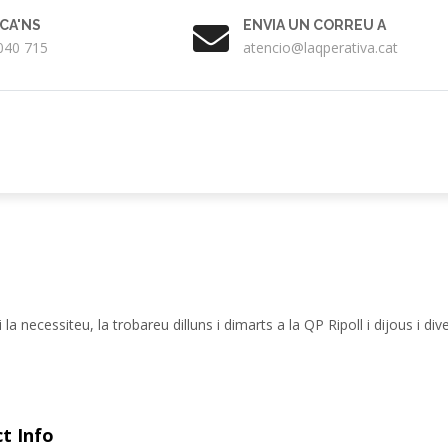
CA'NS
ENVIA UN CORREU A
040 715
atencio@laqperativa.cat
la necessiteu, la trobareu dilluns i dimarts a la QP Ripoll i dijous i div
t Info