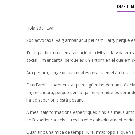
DRET M
Hola sóc l'Eva,
Sóc advocada. Vaig arribar aquí pel camí llarg, perquè és 
Tot i que tinc una certa vocació de civilista, la vida em
social, i m'encanta, perquè és un entorn en el que em 
Ara per ara, dirigeixo assumptes privats en el àmbits civi
Dins l'àmbit d'Ateneus -i quan algú m'ho demana, és cl
engrescadora, perquè penso que emprendre és sortir de 
ha de saber on s'està posant.
A més, faig formacions específiques dins els meus àmb
de l'experiencia dels altres i això és absolutament enriqu
Quan tinc una mica de temps lliure, m'apropo al que va 