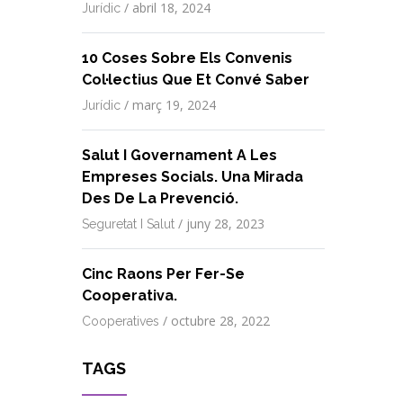
/
abril 18, 2024
Jurídic
10 Coses Sobre Els Convenis
Col·lectius Que Et Convé Saber
/
març 19, 2024
Jurídic
Salut I Governament A Les
Empreses Socials. Una Mirada
Des De La Prevenció.
/
juny 28, 2023
Seguretat I Salut
Cinc Raons Per Fer-Se
Cooperativa.
/
octubre 28, 2022
Cooperatives
TAGS