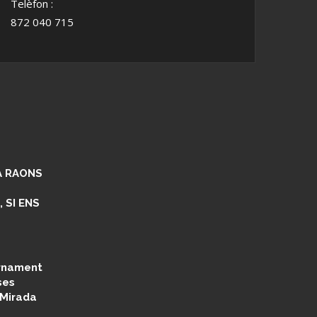
Telèfon :
872 040 715
NA RAONS
 SI ENS
ernament
ses
 Mirada