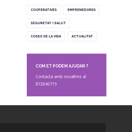
COOPERATIVES
EMPRENEDORES
SEGURETAT I SALUT
COSES DE LA VIDA
ACTUALITAT
COM ET PODEM AJUDAR ?
Contacta amb nosaltres al
872040715