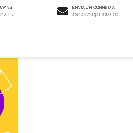
CA'NS
ENVIA UN CORREU A
040 715
atencio@laqperativa.cat