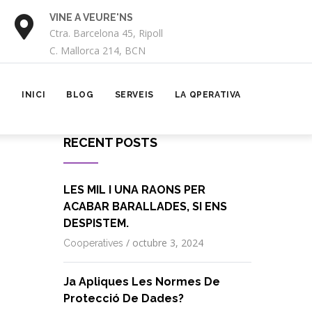
VINE A VEURE'NS
TRUCA'NS
Ctra. Barcelona 45, Ripoll
872 040 715
C. Mallorca 214, BCN
MAIN
NAVIGATION
INICI
BLOG
SERVEIS
LA QPERATIVA
RECENT POSTS
LES MIL I UNA RAONS PER
ACABAR BARALLADES, SI ENS
DESPISTEM.
/
octubre 3, 2024
Cooperatives
Ja Apliques Les Normes De
Protecció De Dades?