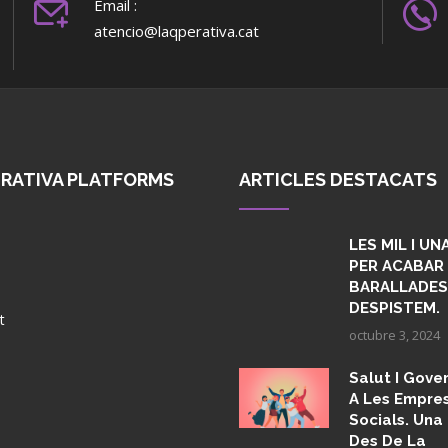
Email :
atencio@laqperativa.cat
ERATIVA PLATFORMS
ARTICLES DESTACATS
LES MIL I U
PER ACABAR
BARALLADES,
DESPISTEM.
t
octubre 3, 2024
Salut I Gov
A Les Empre
Socials. Una
Des De La